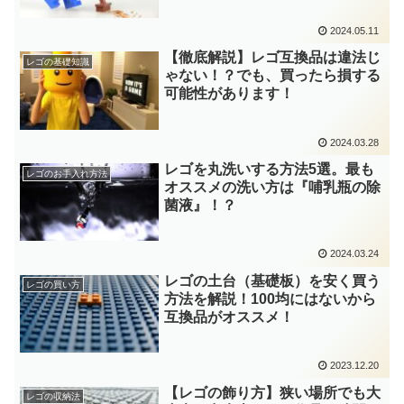
2024.05.11
【徹底解説】レゴ互換品は違法じ
レゴの基礎知識
ゃない！？でも、買ったら損する
可能性があります！
2024.03.28
レゴを丸洗いする方法5選。最も
レゴのお手入れ方法
オススメの洗い方は『哺乳瓶の除
菌液』！？
2024.03.24
レゴの土台（基礎板）を安く買う
レゴの買い方
方法を解説！100均にはないから
互換品がオススメ！
2023.12.20
【レゴの飾り方】狭い場所でも大
レゴの収納法