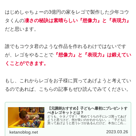
はじめしゃちょーの3億円の家をレゴで製作した少年コウ
タくんの
凄さの
秘訣は素晴らしい
『想像力』と『表現力』
だと思います。
誰でもコウタ君のような作品を作れるわけではないです
が、レゴをやることで
『想像力』と『表現力』は鍛えてい
くことができます。
もし、これからレゴをお子様に買ってあげようと考えてい
るのであれば、こちらの記事もぜひ読んでみてください。
【元講師おすすめ】子どもへ最初にプレゼントす
べきレゴキットとは？
どうも、ケタノです！「初めてうちの子にレゴ買ってあげ
ようと思うけど、何が良いのかわからない。」「子どもに
買ってあげようと思うレゴがあるんだけど、本当にこれで
いいのかな？」そんな悩みにお答えいたします。私は前職
でレゴを使った大手のロボットプロ...
2023.03.26
ketanoblog.net