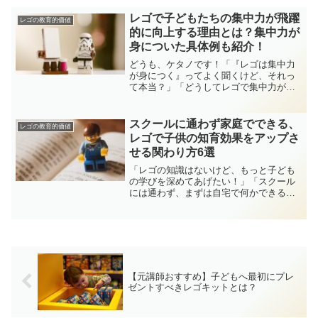
レゴで子どもたちの集中力が飛躍
レゴの教育的価値
的に向上する理由とは？集中力が
身についた具体例も紹介！
どうも、ケタノです！「『レゴは集中力
が身につく』ってよく聞くけど、それっ
て本当？」「どうしてレゴで集中力が身
につくの？」こんな悩みにお答えいたし
ます。私は前職でレゴを使った大手のロ
ボットプログラミング教室の先生を5年以
スクールに通わず家庭でできる、
レゴの教育的価値
上勤めておりました。3...
レゴで子供の知育効果をアップさ
せる関わり方6選
「レゴの知識はないけど、もっと子ども
の学びを深めてあげたい！」「スクール
には通わず、まずは自宅で何かできるこ
とはないの？」「それ以前に、子どもと
レゴで遊んであげたいんだけど、どう関
わったらよいかわからない。」子供の成
長を考えてレゴを買ったは...
【元講師おすすめ】子どもへ最初にプレ
ゼントすべきレゴキットとは？